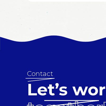
Chez Legal Avenue, notre équipe fait
tout pour vous apporter des
solutions et être votre partenaire
dans le développement de vos
affaires. Nous sommes et restons au
plus près de vos préoccupations afin
Lire plus
d’y répondre toujours de manière
précise, rapide et créative. Legal
Avenue solutionne vos problèmes et
vous apporte son soutien dans vos
Contact
affaires. … Continued
Let’s wo