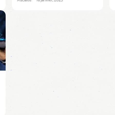
Fiscalité
16 janvier, 2023
La Chambre a adopté la Loi-
programme du 26 décembre 2022
visant notamment à modifier le
régime fiscal des droits d’auteur. Ce
nouveau régime est entrée en
vigueur le 1er janvier 2023 et est, par
Lire plus
conséquent, applicable aux revenus
payés ou attribués à partir du 1er
janvier 2023. Ledit régime
permettant aux auteurs de bénéficier
d’une … Continued