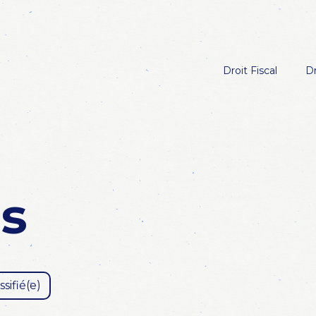
Droit Fiscal
Dr
és
sifié(e)